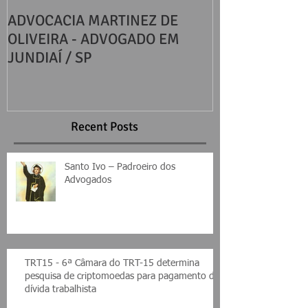
ADVOCACIA MARTINEZ DE
DIREITOS BÁS
OLIVEIRA - ADVOGADO EM
CONSUMIDOR
JUNDIAÍ / SP
Recent Posts
Santo Ivo – Padroeiro dos
Advogados
TRT15 - 6ª Câmara do TRT-15 determina
pesquisa de criptomoedas para pagamento de
dívida trabalhista