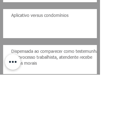
Aplicativo versus condomínios
Dispensada ao comparecer como testemunha
em processo trabalhista, atendente recebe
danos morais
Lei que determina afastamento de gestante na
pandemia é sancionada
JULGAMENTO PRÓXIMOInteressados em
recalcular correção do FGTS devem esperar
STF, diz DPU