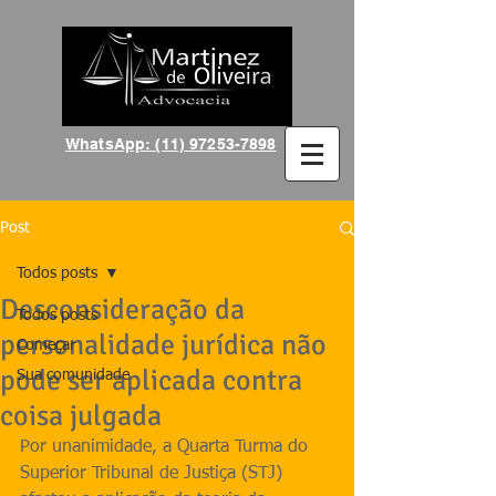
WhatsApp: (11) 97253-7898
Post
Todos posts
Desconsideração da
Todos posts
personalidade jurídica não
Começar
pode ser aplicada contra
Sua comunidade
coisa julgada
Por unanimidade, a Quarta Turma do 
Superior Tribunal de Justiça (STJ) 