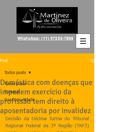
WhatsApp: (11) 97253-7898
Post
Todos posts
Doméstica com doenças que
Todos posts
impedem exercício da
Começar
profissão tem direito à
Sua comunidade
aposentadoria por invalidez
Decisão da Décima Turma do Tribunal 
Regional Federal da 3ª Região (TRF3) 