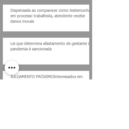
Dispensada ao comparecer como testemunha
em processo trabalhista, atendente recebe
danos morais
Lei que determina afastamento de gestante na
pandemia é sancionada
JULGAMENTO PRÓXIMOInteressados em
recalcular correção do FGTS devem esperar
STF, diz DPU
Senado aprova aumento de punições para
fraudes eletrônicas; texto vai a sanção