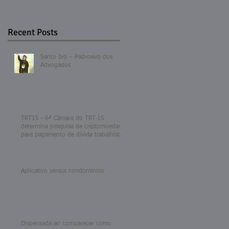
Recent Posts
Santo Ivo – Padroeiro dos
Advogados
TRT15 - 6ª Câmara do TRT-15
determina pesquisa de criptomoedas
para pagamento de dívida trabalhista
Aplicativo versus condomínios
Dispensada ao comparecer como