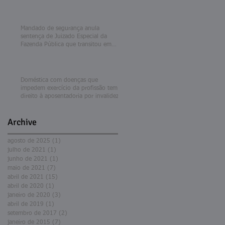
Mandado de segurança anula
sentença de Juizado Especial da
Fazenda Pública que transitou em
julgado
Doméstica com doenças que
impedem exercício da profissão tem
direito à aposentadoria por invalidez
Archive
agosto de 2025
(1)
1 post
julho de 2021
(1)
1 post
junho de 2021
(1)
1 post
maio de 2021
(7)
7 posts
abril de 2021
(15)
15 posts
abril de 2020
(1)
1 post
janeiro de 2020
(3)
3 posts
abril de 2019
(1)
1 post
setembro de 2017
(2)
2 posts
janeiro de 2015
(7)
7 posts