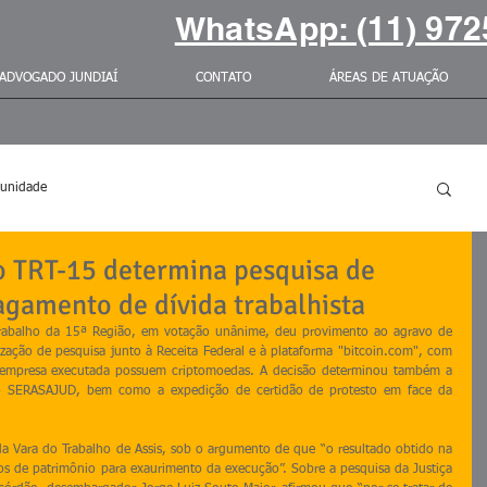
WhatsApp: (11) 972
ADVOGADO JUNDIAÍ
CONTATO
ÁREAS DE ATUAÇÃO
unidade
o TRT-15 determina pesquisa de
gamento de dívida trabalhista
rabalho da 15ª Região, em votação unânime, deu provimento ao agravo de 
ização de pesquisa junto à Receita Federal e à plataforma "bitcoin.com", com 
da empresa executada possuem criptomoedas. A decisão determinou também a 
o SERASAJUD, bem como a expedição de certidão de protesto em face da 
a Vara do Trabalho de Assis, sob o argumento de que “o resultado obtido na 
ios de patrimônio para exaurimento da execução”. Sobre a pesquisa da Justiça 