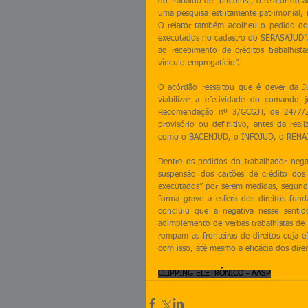
do Trabalho de “bitcoins”, o relator do 
uma pesquisa estritamente patrimonial, 
O relator também acolheu o pedido do 
executados no cadastro do SERASAJUD”, 
ao recebimento de créditos trabalhista
vínculo empregatício”.
O acórdão ressaltou que é dever da Ju
viabilizar a efetividade do comando 
Recomendação nº 3/GCGJT, de 24/7/20
provisório ou definitivo, antes da real
como o BACENJUD, o INFOJUD, o RENAJUD
Dentre os pedidos do trabalhador neg
suspensão dos cartões de crédito dos 
executados” por serem medidas, segundo 
forma grave a esfera dos direitos fun
concluiu que a negativa nesse sentido
adimplemento de verbas trabalhistas de 
rompam as fronteiras de direitos cuja e
com isso, até mesmo a eficácia dos dir
CLIPPING ELETRÔNICO - AASP