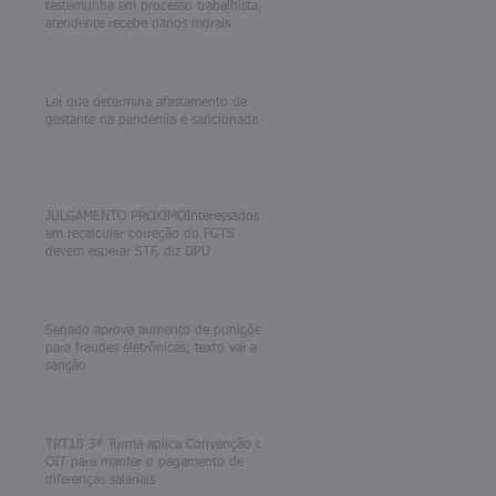
testemunha em processo trabalhista,
atendente recebe danos morais
Lei que determina afastamento de
gestante na pandemia é sancionada
JULGAMENTO PRÓXIMOInteressados
em recalcular correção do FGTS
devem esperar STF, diz DPU
Senado aprova aumento de punições
para fraudes eletrônicas; texto vai a
sanção
TRT18 3ª Turma aplica Convenção da
OIT para manter o pagamento de
diferenças salariais