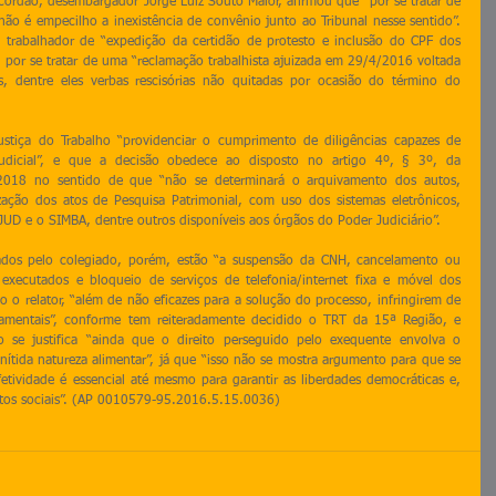
acórdão, desembargador Jorge Luiz Souto Maior, afirmou que “por se tratar de 
não é empecilho a inexistência de convênio junto ao Tribunal nesse sentido”. 
trabalhador de “expedição da certidão de protesto e inclusão do CPF dos 
por se tratar de uma “reclamação trabalhista ajuizada em 29/4/2016 voltada 
s, dentre eles verbas rescisórias não quitadas por ocasião do término do 
stiça do Trabalho “providenciar o cumprimento de diligências capazes de 
judicial”, e que a decisão obedece ao disposto no artigo 4º, § 3º, da 
18 no sentido de que “não se determinará o arquivamento dos autos, 
ização dos atos de Pesquisa Patrimonial, com uso dos sistemas eletrônicos, 
 e o SIMBA, dentre outros disponíveis aos órgãos do Poder Judiciário”.
ados pelo colegiado, porém, estão “a suspensão da CNH, cancelamento ou 
executados e bloqueio de serviços de telefonia/internet fixa e móvel dos 
o relator, “além de não eficazes para a solução do processo, infringirem de 
damentais”, conforme tem reiteradamente decidido o TRT da 15ª Região, e 
 se justifica “ainda que o direito perseguido pelo exequente envolva o 
nítida natureza alimentar”, já que “isso não se mostra argumento para que se 
fetividade é essencial até mesmo para garantir as liberdades democráticas e, 
eitos sociais”. (AP 0010579-95.2016.5.15.0036)