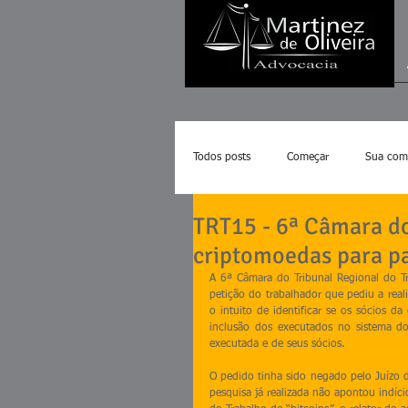
Todos posts
Começar
Sua com
TRT15 - 6ª Câmara d
criptomoedas para pa
A 6ª Câmara do Tribunal Regional do T
petição do trabalhador que pediu a real
o intuito de identificar se os sócios 
inclusão dos executados no sistema d
executada e de seus sócios.
O pedido tinha sido negado pelo Juízo d
pesquisa já realizada não apontou indíc