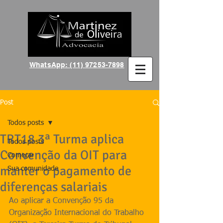
WhatsApp: (11) 97253-7898
Post
Todos posts
TRT18 3ª Turma aplica
Todos posts
Convenção da OIT para
Começar
manter o pagamento de
Sua comunidade
diferenças salariais
Ao aplicar a Convenção 95 da 
Organização Internacional do Trabalho 