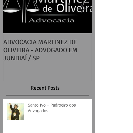
ADVOCACIA MARTINEZ DE
DIREITOS BÁS
OLIVEIRA - ADVOGADO EM
CONSUMIDOR
JUNDIAÍ / SP
Recent Posts
Santo Ivo – Padroeiro dos
Advogados