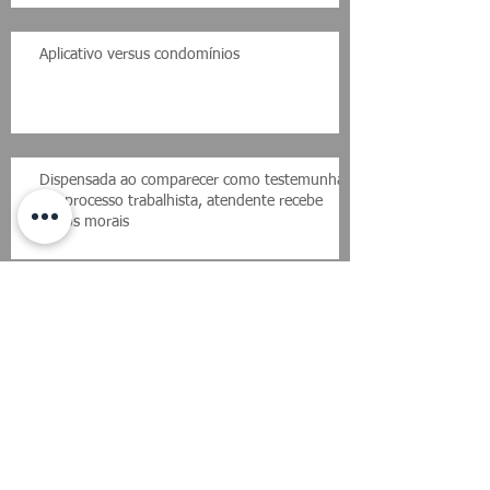
Aplicativo versus condomínios
Dispensada ao comparecer como testemunha
em processo trabalhista, atendente recebe
danos morais
Lei que determina afastamento de gestante na
pandemia é sancionada
JULGAMENTO PRÓXIMOInteressados em
recalcular correção do FGTS devem esperar
STF, diz DPU