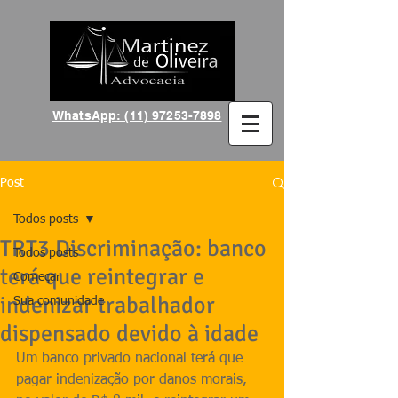
WhatsApp: (11) 97253-7898
Post
Todos posts
TRT3 Discriminação: banco
Todos posts
terá que reintegrar e
Começar
indenizar trabalhador
Sua comunidade
dispensado devido à idade
Um banco privado nacional terá que 
pagar indenização por danos morais, 