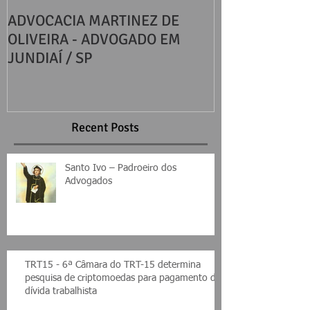
ADVOCACIA MARTINEZ DE
DIREITOS BÁS
OLIVEIRA - ADVOGADO EM
CONSUMIDOR
JUNDIAÍ / SP
Recent Posts
Santo Ivo – Padroeiro dos
Advogados
TRT15 - 6ª Câmara do TRT-15 determina
pesquisa de criptomoedas para pagamento de
dívida trabalhista